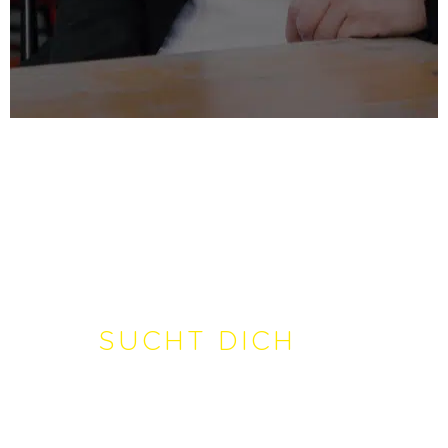
KARRIERE
Christine Backhaus
SUCHT DICH
als
Werkstudent:in